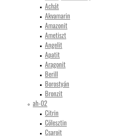
Achát
Akvamarin
Amazonit
Ametiszt
Angelit
Apatit
Aragonit
Berill
Borostyán
Bronzit
ah-02
Citrin
Cölesztin
Csaroit