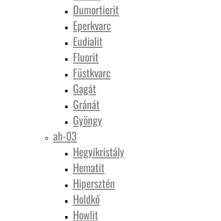
Dumortierit
Eperkvarc
Eudialit
Fluorit
Füstkvarc
Gagát
Gránát
Gyöngy
ah-03
Hegyikristály
Hematit
Hipersztén
Holdkő
Howlit