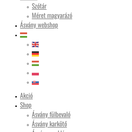
Szótár
Méret magyarázó
Ásvány webshop
Akció
Shop
Ásvány fülbevaló
Ásvány karkötő