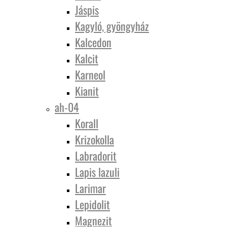
Jáspis
Kagyló, gyöngyház
Kalcedon
Kalcit
Karneol
Kianit
ah-04
Korall
Krizokolla
Labradorit
Lapis lazuli
Larimar
Lepidolit
Magnezit