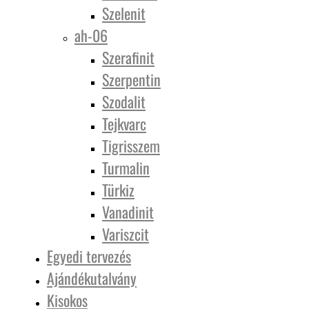
Szelenit
ah-06
Szerafinit
Szerpentin
Szodalit
Tejkvarc
Tigrisszem
Turmalin
Türkiz
Vanadinit
Variszcit
Egyedi tervezés
Ajándékutalvány
Kisokos