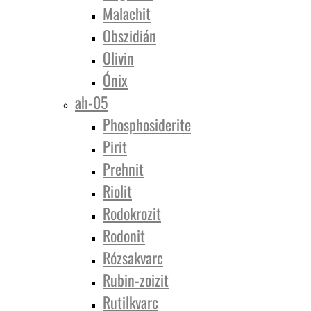
Malachit
Obszidián
Olivin
Ónix
ah-05
Phosphosiderite
Pirit
Prehnit
Riolit
Rodokrozit
Rodonit
Rózsakvarc
Rubin-zoizit
Rutilkvarc