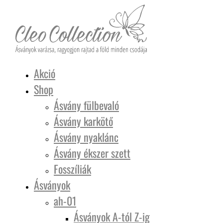
Akció
Shop
Ásvány fülbevaló
Ásvány karkötő
Ásvány nyaklánc
Ásvány ékszer szett
Fosszíliák
Ásványok
ah-01
Ásványok A-tól Z-ig