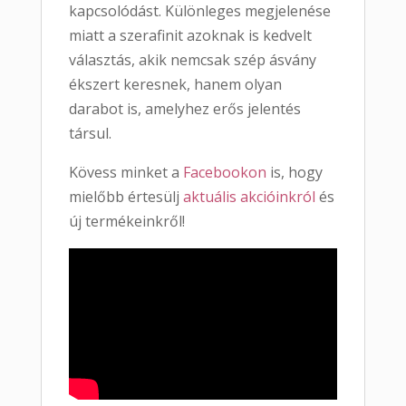
kapcsolódást. Különleges megjelenése
miatt a szerafinit azoknak is kedvelt
választás, akik nemcsak szép ásvány
ékszert keresnek, hanem olyan
darabot is, amelyhez erős jelentés
társul.
Kövess minket a
Facebookon
is, hogy
mielőbb értesülj
aktuális akcióinkról
és
új termékeinkről!