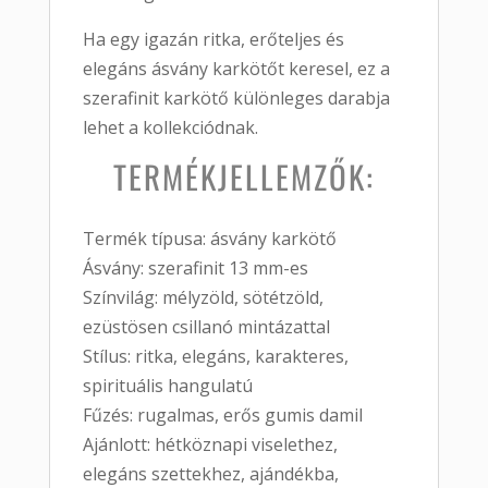
Ha egy igazán ritka, erőteljes és
elegáns ásvány karkötőt keresel, ez a
szerafinit karkötő különleges darabja
lehet a kollekciódnak.
TERMÉKJELLEMZŐK:
Termék típusa: ásvány karkötő
Ásvány: szerafinit 13 mm-es
Színvilág: mélyzöld, sötétzöld,
ezüstösen csillanó mintázattal
Stílus: ritka, elegáns, karakteres,
spirituális hangulatú
Fűzés: rugalmas, erős gumis damil
Ajánlott: hétköznapi viselethez,
elegáns szettekhez, ajándékba,