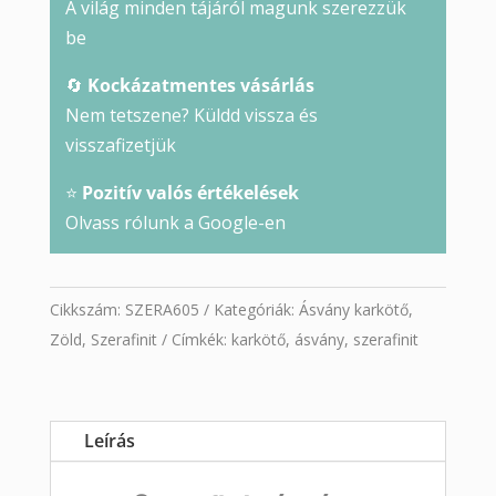
A világ minden tájáról magunk szerezzük
be
🔄
Kockázatmentes vásárlás
Nem tetszene? Küldd vissza és
visszafizetjük
⭐
Pozitív valós értékelések
Olvass rólunk a Google-en
Cikkszám:
SZERA605
Kategóriák:
Ásvány karkötő
,
Zöld
,
Szerafinit
Címkék:
karkötő
,
ásvány
,
szerafinit
Leírás