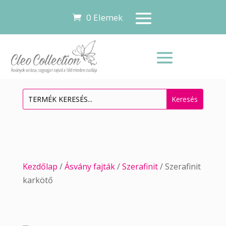
0 Elemek
Kezdőlap
/
Ásvány fajták
/
Szerafinit
/ Szerafinit
karkötő