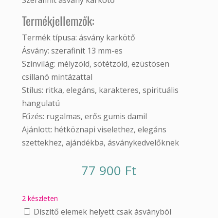
Szerafinit ásvány karkötő
Termékjellemzők:
Termék típusa: ásvány karkötő
Ásvány: szerafinit 13 mm-es
Színvilág: mélyzöld, sötétzöld, ezüstösen
csillanó mintázattal
Stílus: ritka, elegáns, karakteres, spirituális
hangulatú
Fűzés: rugalmas, erős gumis damil
Ajánlott: hétköznapi viselethez, elegáns
szettekhez, ajándékba, ásványkedvelőknek
77 900
Ft
2 készleten
Díszítő elemek helyett csak ásványból