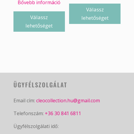
Bővebb információ
Válassz
Válassz
lehetőséget
lehetőséget
ÜGYFÉLSZOLGÁLAT
Email cím:
cleocollection.hu@gmail.com
Telefonszám:
+36 30 841 6811
Ügyfélszolgálati idő: