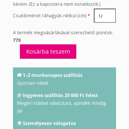
kérem. (Ez a kapcsokra nem vonatkozik.)
Csuklóméret ráhagyás nélkül (cm)
*
A termék megvásárlásával szerezhető pontok:
779
Kosárba teszem
Szerafinit
karkötő
mennyiség
🚚
1–2 munkanapos szállítás
Gyorsan nálad
🎁
Ingyenes szállítás 20 000 Ft felett
Megéri többet választani, ajándék mindig
jár
🌍
Személyesen válogatva