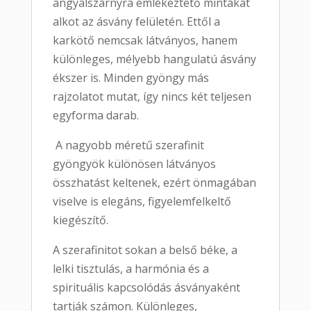
angyalszárnyra emlékeztető mintákat
alkot az ásvány felületén. Ettől a
karkötő nemcsak látványos, hanem
különleges, mélyebb hangulatú ásvány
ékszer is. Minden gyöngy más
rajzolatot mutat, így nincs két teljesen
egyforma darab.
A nagyobb méretű szerafinit
gyöngyök különösen látványos
összhatást keltenek, ezért önmagában
viselve is elegáns, figyelemfelkeltő
kiegészítő.
A szerafinitot sokan a belső béke, a
lelki tisztulás, a harmónia és a
spirituális kapcsolódás ásványaként
tartják számon. Különleges,