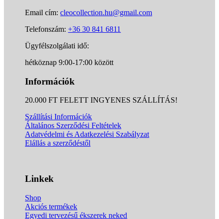
Email cím:
cleocollection.hu@gmail.com
Telefonszám:
+36 30 841 6811
Ügyfélszolgálati idő:
hétköznap 9:00-17:00 között
Információk
20.000 FT FELETT INGYENES SZÁLLÍTÁS!
Szállítási Információk
Általános Szerződési Feltételek
Adatvédelmi és Adatkezelési Szabályzat
Elállás a szerződéstől
Linkek
Shop
Akciós termékek
Egyedi tervezésű ékszerek neked