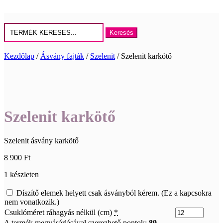
Keresés
erre:
Kezdőlap
/
Ásvány fajták
/
Szelenit
/ Szelenit karkötő
Szelenit karkötő
Szelenit ásvány karkötő
8 900
Ft
1 készleten
Díszítő elemek helyett csak ásványból kérem. (Ez a kapcsokra
nem vonatkozik.)
Csuklóméret ráhagyás nélkül (cm)
*
A termék megvásárlásával szerezhető pontok:
89