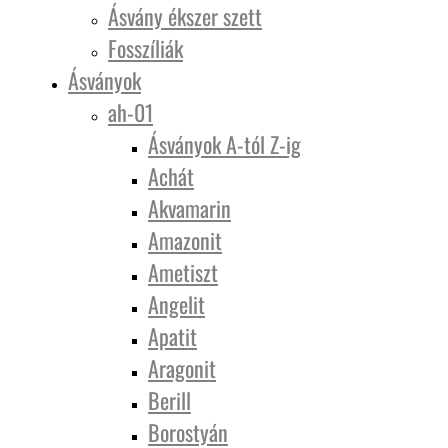
Ásvány ékszer szett
Fosszíliák
Ásványok
ah-01
Ásványok A-tól Z-ig
Achát
Akvamarin
Amazonit
Ametiszt
Angelit
Apatit
Aragonit
Berill
Borostyán