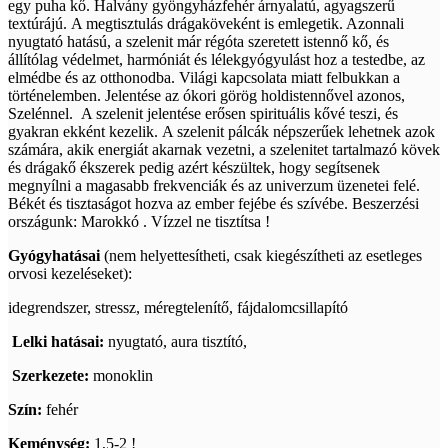
egy puha kő. Halvány gyöngyházfehér árnyalatú, agyagszerű
textúrájú. A megtisztulás drágaköveként is emlegetik. Azonnali
nyugtató hatású, a szelenit már régóta szeretett istennő kő, és
állítólag védelmet, harmóniát és lélekgyógyulást hoz a testedbe, az
elmédbe és az otthonodba. Világi kapcsolata miatt felbukkan a
történelemben. Jelentése az ókori görög holdistennővel azonos,
Szelénnel. A szelenit jelentése erősen spirituális kővé teszi, és
gyakran ekként kezelik. A szelenit pálcák népszerűek lehetnek azok
számára, akik energiát akarnak vezetni, a szelenitet tartalmazó kövek
és drágakő ékszerek pedig azért készültek, hogy segítsenek
megnyílni a magasabb frekvenciák és az univerzum üzenetei felé.
Békét és tisztaságot hozva az ember fejébe és szívébe. Beszerzési
országunk: Marokkó . Vízzel ne tisztítsa !
Gyógyhatásai
(nem helyettesítheti, csak kiegészítheti az esetleges
orvosi kezeléseket):
idegrendszer, stressz, méregtelenítő, fájdalomcsillapító
Lelki hatásai:
nyugtató, aura tisztító,
Szerkezete:
monoklin
Szín:
fehér
Keménység:
1,5-2 !