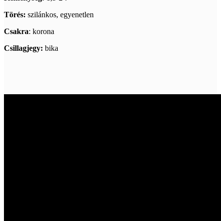
Törés:
szilánkos, egyenetlen
Csakra
: korona
Csillagjegy:
bika