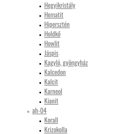
Hegyikristály
Hematit
Hipersztén
Holdkő
Howlit
Jáspis
Kagyló, gyöngyház
Kalcedon
Kalcit
Karneol
Kianit
ah-04
Korall
Krizokolla