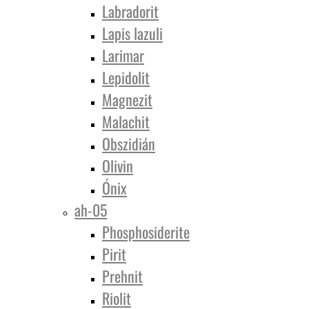
Labradorit
Lapis lazuli
Larimar
Lepidolit
Magnezit
Malachit
Obszidián
Olivin
Ónix
ah-05
Phosphosiderite
Pirit
Prehnit
Riolit