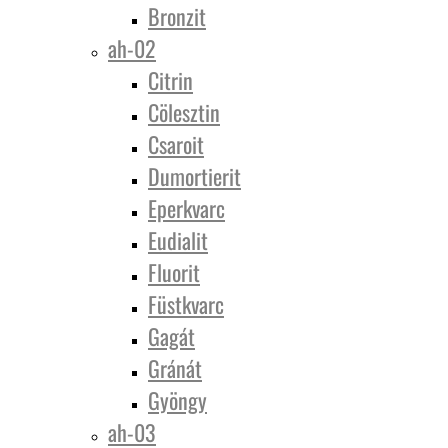
Bronzit
ah-02
Citrin
Cölesztin
Csaroit
Dumortierit
Eperkvarc
Eudialit
Fluorit
Füstkvarc
Gagát
Gránát
Gyöngy
ah-03