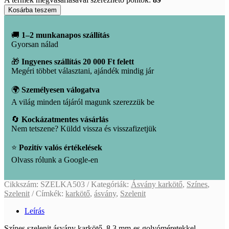
Szelenit
Kosárba teszem
karkötő
mennyiség
🚚
1–2 munkanapos szállítás
Gyorsan nálad
🎁
Ingyenes szállítás 20 000 Ft felett
Megéri többet választani, ajándék mindig jár
🌍
Személyesen válogatva
A világ minden tájáról magunk szerezzük be
🔄
Kockázatmentes vásárlás
Nem tetszene? Küldd vissza és visszafizetjük
⭐
Pozitív valós értékelések
Olvass rólunk a Google-en
Cikkszám:
SZELKA503
Kategóriák:
Ásvány karkötő
,
Színes
,
Szelenit
Címkék:
karkötő
,
ásvány
,
Szelenit
Leírás
Színes szelenit ásvány karkötő, 8,3 mm-es golyóméretekkel.