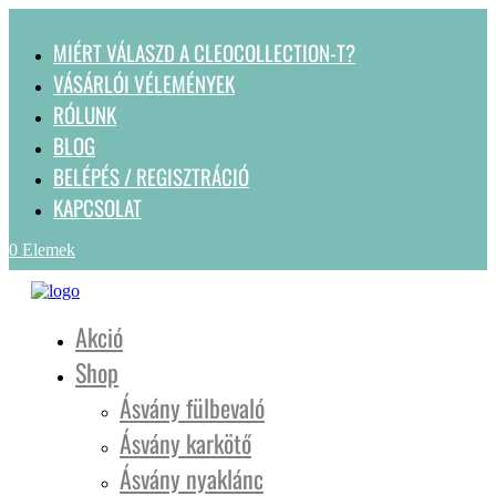
MIÉRT VÁLASZD A CLEOCOLLECTION-T?
VÁSÁRLÓI VÉLEMÉNYEK
RÓLUNK
BLOG
BELÉPÉS / REGISZTRÁCIÓ
KAPCSOLAT
0 Elemek
Akció
Shop
Ásvány fülbevaló
Ásvány karkötő
Ásvány nyaklánc