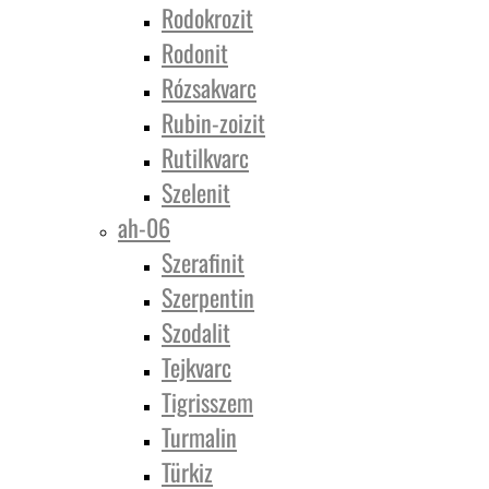
Rodokrozit
Rodonit
Rózsakvarc
Rubin-zoizit
Rutilkvarc
Szelenit
ah-06
Szerafinit
Szerpentin
Szodalit
Tejkvarc
Tigrisszem
Turmalin
Türkiz