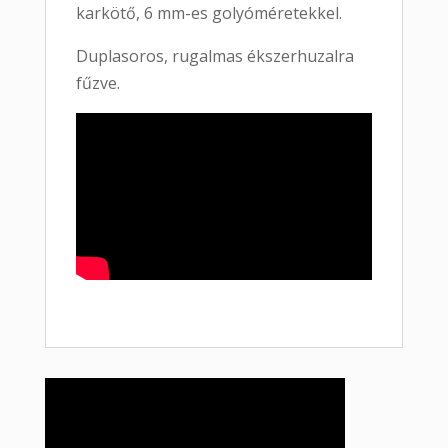
karkötő, 6 mm-es golyóméretekkel.
Duplasoros, rugalmas ékszerhuzalra
fűzve.