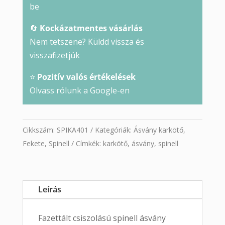
be
🔄
Kockázatmentes vásárlás
Nem tetszene? Küldd vissza és
visszafizetjük
⭐
Pozitív valós értékelések
Olvass rólunk a Google-en
Cikkszám:
SPIKA401
Kategóriák:
Ásvány karkötő
,
Fekete
,
Spinell
Címkék:
karkötő
,
ásvány
,
spinell
Leírás
Fazettált csiszolású spinell ásvány