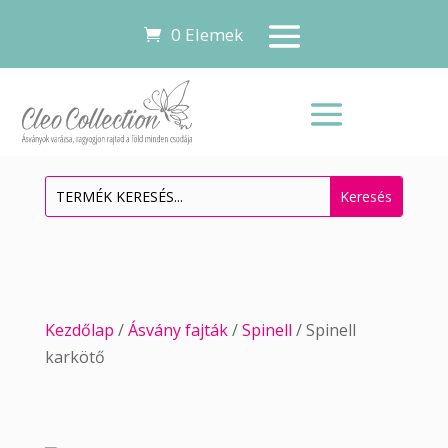
0 Elemek
Kezdőlap
/
Ásvány fajták
/
Spinell
/ Spinell
karkötő