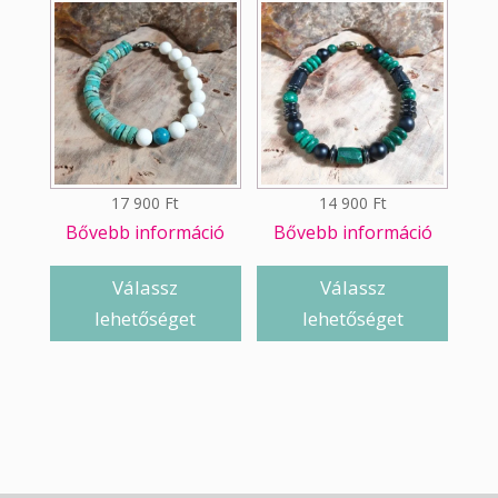
17 900
Ft
14 900
Ft
Bővebb információ
Bővebb információ
Válassz
Válassz
lehetőséget
lehetőséget