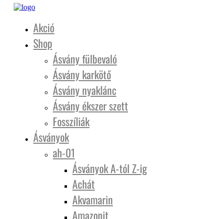
Akció
Shop
Ásvány fülbevaló
Ásvány karkötő
Ásvány nyaklánc
Ásvány ékszer szett
Fosszíliák
Ásványok
ah-01
Ásványok A-tól Z-ig
Achát
Akvamarin
Amazonit