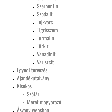
Szerpentin
Szodalit
Tejkvarc
Tigrisszem
Turmalin
Türkiz
Vanadinit
Variszcit
Egyedi tervezés
Ajándékutalvány
Kisokos
Szótár
Méret magyarázó
Ásvány webshop