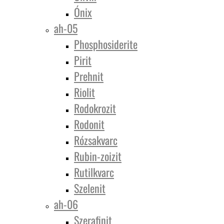
Ónix
ah-05
Phosphosiderite
Pirit
Prehnit
Riolit
Rodokrozit
Rodonit
Rózsakvarc
Rubin-zoizit
Rutilkvarc
Szelenit
ah-06
Szerafinit