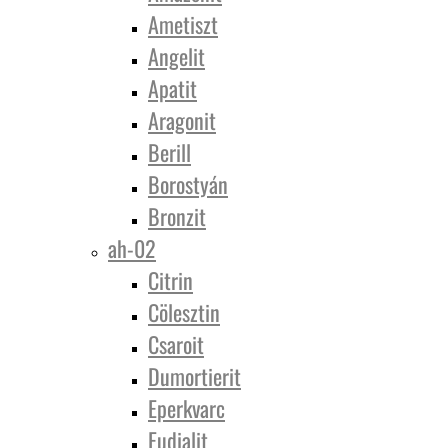
Ametiszt
Angelit
Apatit
Aragonit
Berill
Borostyán
Bronzit
ah-02
Citrin
Cölesztin
Csaroit
Dumortierit
Eperkvarc
Eudialit