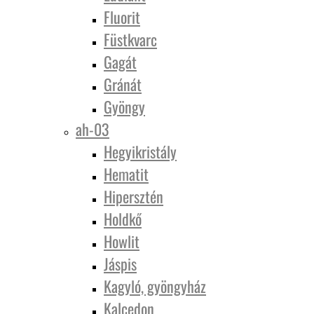
Fluorit
Füstkvarc
Gagát
Gránát
Gyöngy
ah-03
Hegyikristály
Hematit
Hipersztén
Holdkő
Howlit
Jáspis
Kagyló, gyöngyház
Kalcedon