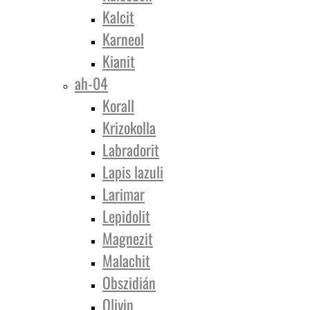
Kalcit
Karneol
Kianit
ah-04
Korall
Krizokolla
Labradorit
Lapis lazuli
Larimar
Lepidolit
Magnezit
Malachit
Obszidián
Olivin