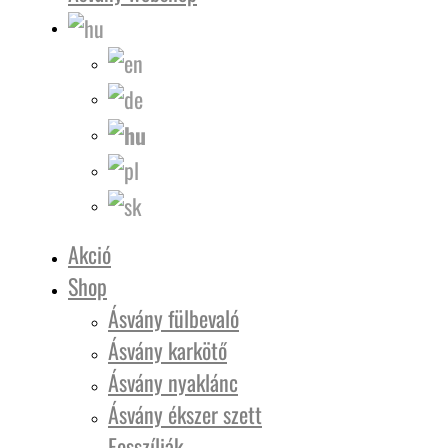
Akció
Shop
Ásvány fülbevaló
Ásvány karkötő
Ásvány nyaklánc
Ásvány ékszer szett
Fosszíliák