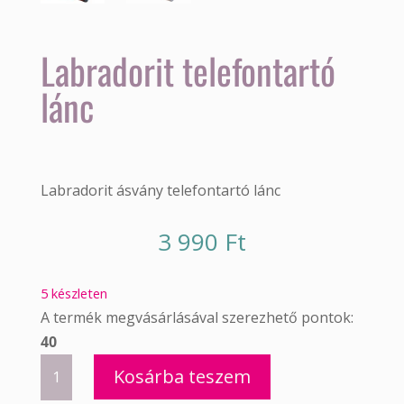
Labradorit telefontartó
lánc
Labradorit ásvány telefontartó lánc
3 990
Ft
5 készleten
A termék megvásárlásával szerezhető pontok:
40
Labradorit
Kosárba teszem
telefontartó