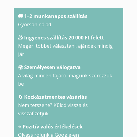
lánc
mennyiség
🚚
1–2 munkanapos szállítás
Gyorsan nálad
🎁
Ingyenes szállítás 20 000 Ft felett
Megéri többet választani, ajándék mindig
jár
🌍
Személyesen válogatva
A világ minden tájáról magunk szerezzük
be
🔄
Kockázatmentes vásárlás
Nem tetszene? Küldd vissza és
visszafizetjük
⭐
Pozitív valós értékelések
Olvass rólunk a Google-en