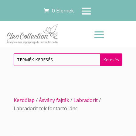
0 Elemek
Kezdőlap
/
Ásvány fajták
/
Labradorit
/
Labradorit telefontartó lánc