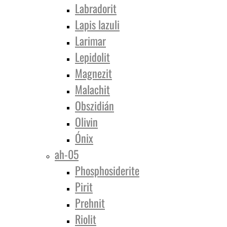
Labradorit
Lapis lazuli
Larimar
Lepidolit
Magnezit
Malachit
Obszidián
Olivin
Ónix
ah-05
Phosphosiderite
Pirit
Prehnit
Riolit