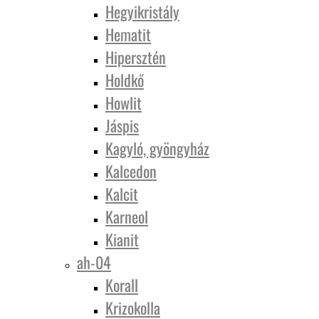
Hegyikristály
Hematit
Hipersztén
Holdkő
Howlit
Jáspis
Kagyló, gyöngyház
Kalcedon
Kalcit
Karneol
Kianit
ah-04
Korall
Krizokolla