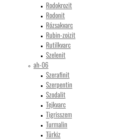
Rodokrozit
Rodonit
Rózsakvarc
Rubin-zoizit
Rutilkvarc
Szelenit
ah-06
Szerafinit
Szerpentin
Szodalit
Tejkvarc
Tigrisszem
Turmalin
Türkiz