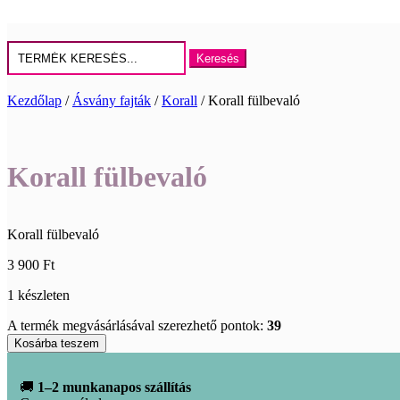
Keresés
erre:
Kezdőlap
/
Ásvány fajták
/
Korall
/ Korall fülbevaló
Korall fülbevaló
Korall fülbevaló
3 900
Ft
1 készleten
A termék megvásárlásával szerezhető pontok:
39
Korall
Kosárba teszem
fülbevaló
mennyiség
🚚
1–2 munkanapos szállítás