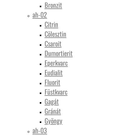
Bronzit
ah-02
Citrin
Cölesztin
Csaroit
Dumortierit
Eperkvarc
Eudialit
Fluorit
Füstkvarc
Gagát
Gránát
Gyöngy
ah-03