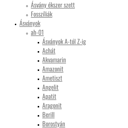
Ásvány ékszer szett
Fosszíliák
Ásványok
ah-01
Ásványok A-tól Z-ig
Achát
Akvamarin
Amazonit
Ametiszt
Angelit
Apatit
Aragonit
Berill
Borostyán