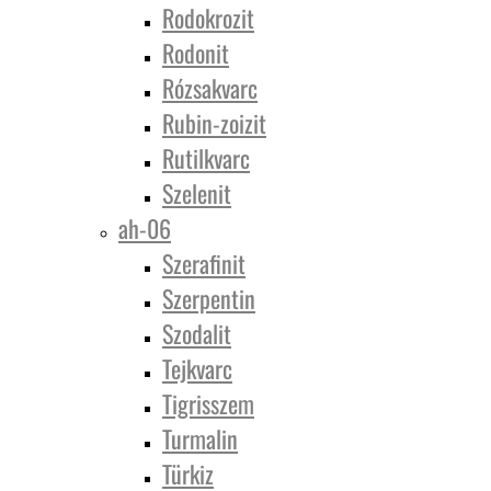
Rodokrozit
Rodonit
Rózsakvarc
Rubin-zoizit
Rutilkvarc
Szelenit
ah-06
Szerafinit
Szerpentin
Szodalit
Tejkvarc
Tigrisszem
Turmalin
Türkiz