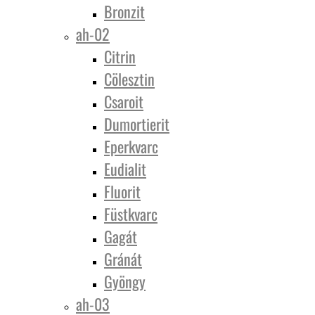
Bronzit
ah-02
Citrin
Cölesztin
Csaroit
Dumortierit
Eperkvarc
Eudialit
Fluorit
Füstkvarc
Gagát
Gránát
Gyöngy
ah-03