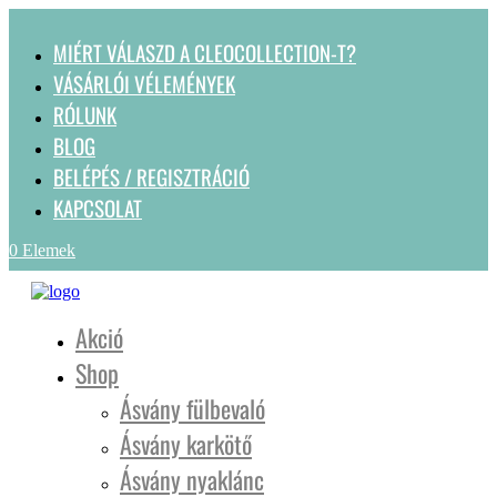
MIÉRT VÁLASZD A CLEOCOLLECTION-T?
VÁSÁRLÓI VÉLEMÉNYEK
RÓLUNK
BLOG
BELÉPÉS / REGISZTRÁCIÓ
KAPCSOLAT
0 Elemek
Akció
Shop
Ásvány fülbevaló
Ásvány karkötő
Ásvány nyaklánc