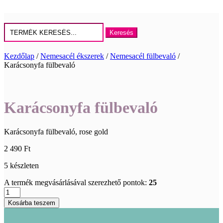
Keresés
erre:
Kezdőlap
/
Nemesacél ékszerek
/
Nemesacél fülbevaló
/
Karácsonyfa fülbevaló
Karácsonyfa fülbevaló
Karácsonyfa fülbevaló, rose gold
2 490
Ft
5 készleten
A termék megvásárlásával szerezhető pontok:
25
Karácsonyfa
fülbevaló
Kosárba teszem
mennyiség