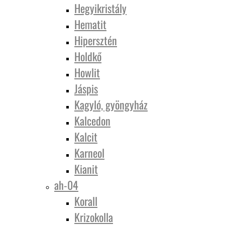
Hegyikristály
Hematit
Hipersztén
Holdkő
Howlit
Jáspis
Kagyló, gyöngyház
Kalcedon
Kalcit
Karneol
Kianit
ah-04
Korall
Krizokolla