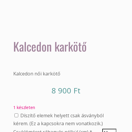
Kalcedon karkötő
Kalcedon női karkötő
8 900
Ft
1 készleten
Díszítő elemek helyett csak ásványból
kérem. (Ez a kapcsokra nem vonatkozik.)
Csuklóméret ráhagyás nélkül (cm)
*