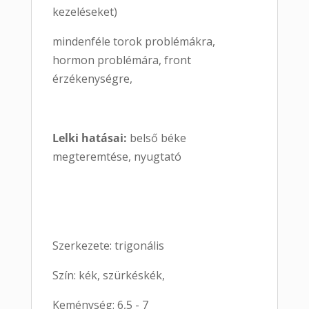
kezeléseket)
mindenféle torok problémákra,
hormon problémára, front
érzékenységre,
Lelki hatásai:
belső béke
megteremtése, nyugtató
Szerkezete: trigonális
Szín: kék, szürkéskék,
Keménység: 6,5 - 7