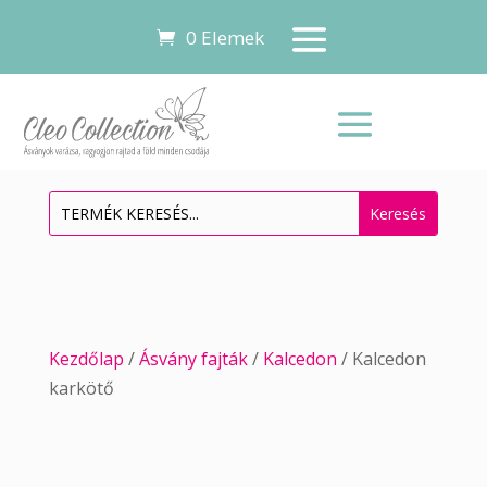
0 Elemek
Kezdőlap
/
Ásvány fajták
/
Kalcedon
/ Kalcedon
karkötő