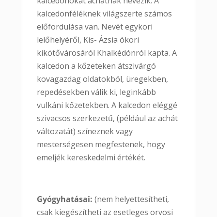
kalcedonokat achátnak nevezik. A
kalcedonféléknek világszerte számos
előfordulása van. Nevét egykori
lelőhelyéről, Kis- Ázsia ókori
kikötővárosáról Khalkédónról kapta. A
kalcedon a kőzeteken átszivárgó
kovagazdag oldatokból, üregekben,
repedésekben válik ki, leginkább
vulkáni kőzetekben. A kalcedon eléggé
szivacsos szerkezetű, (például az achát
változatát) színeznek vagy
mesterségesen megfestenek, hogy
emeljék kereskedelmi értékét.
Gyógyhatásai:
(nem helyettesítheti,
csak kiegészítheti az esetleges orvosi