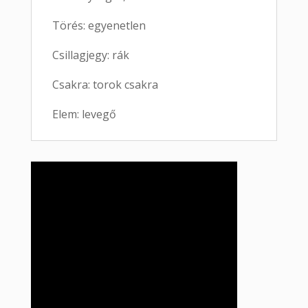
Törés: egyenetlen
Csillagjegy: rák
Csakra: torok csakra
Elem: levegő