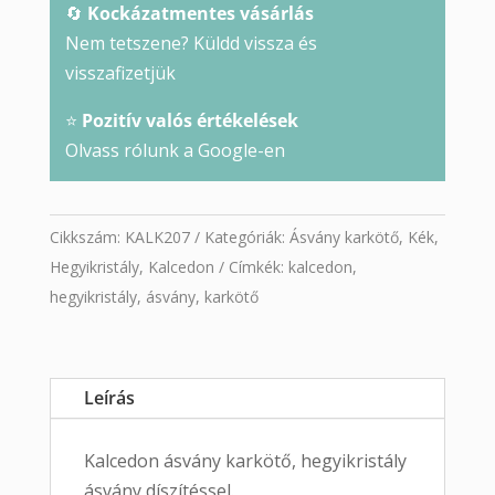
🔄
Kockázatmentes vásárlás
Nem tetszene? Küldd vissza és
visszafizetjük
⭐
Pozitív valós értékelések
Olvass rólunk a Google-en
Cikkszám:
KALK207
Kategóriák:
Ásvány karkötő
,
Kék
,
Hegyikristály
,
Kalcedon
Címkék:
kalcedon
,
hegyikristály
,
ásvány
,
karkötő
Leírás
Kalcedon ásvány karkötő, hegyikristály
ásvány díszítéssel.