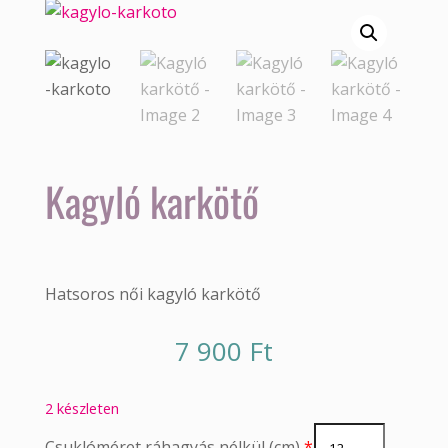
Kagyló karkötő
Hatsoros női kagyló karkötő
7 900
Ft
2 készleten
Csuklóméret ráhagyás nélkül (cm)
*