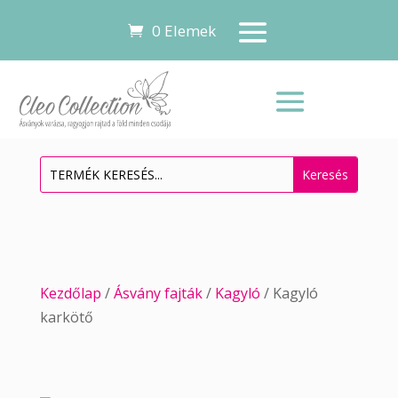
0 Elemek
Kezdőlap
/
Ásvány fajták
/
Kagyló
/ Kagyló
karkötő