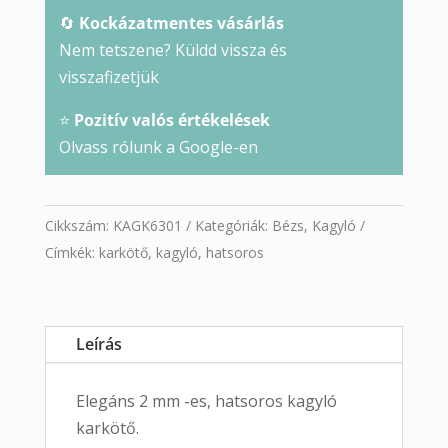
🔄
Kockázatmentes vásárlás
Nem tetszene? Küldd vissza és
visszafizetjük
⭐
Pozitív valós értékelések
Olvass rólunk a Google-en
Cikkszám:
KAGK6301
Kategóriák:
Bézs
,
Kagyló
Címkék:
karkötő
,
kagyló
,
hatsoros
Leírás
Elegáns 2 mm -es, hatsoros kagyló
karkötő.