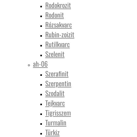
Rodokrozit
Rodonit
Rózsakvarc
Rubin-zoizit
Rutilkvarc
Szelenit
ah-06
Szerafinit
Szerpentin
Szodalit
Tejkvarc
Tigrisszem
Turmalin
Türkiz