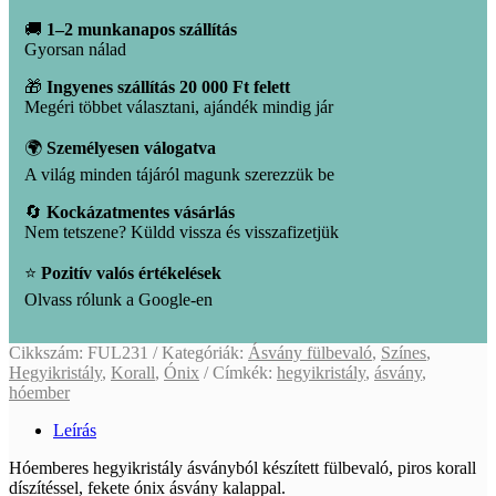
🚚
1–2 munkanapos szállítás
Gyorsan nálad
🎁
Ingyenes szállítás 20 000 Ft felett
Megéri többet választani, ajándék mindig jár
🌍
Személyesen válogatva
A világ minden tájáról magunk szerezzük be
🔄
Kockázatmentes vásárlás
Nem tetszene? Küldd vissza és visszafizetjük
⭐
Pozitív valós értékelések
Olvass rólunk a Google-en
Cikkszám:
FUL231
Kategóriák:
Ásvány fülbevaló
,
Színes
,
Hegyikristály
,
Korall
,
Ónix
Címkék:
hegyikristály
,
ásvány
,
hóember
Leírás
Hóemberes hegyikristály ásványból készített fülbevaló, piros korall
díszítéssel, fekete ónix ásvány kalappal.