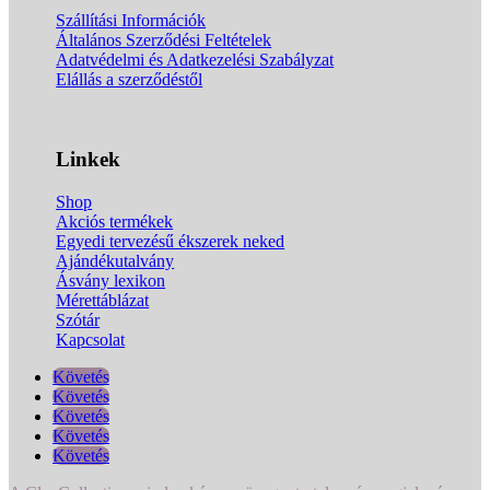
Szállítási Információk
Általános Szerződési Feltételek
Adatvédelmi és Adatkezelési Szabályzat
Elállás a szerződéstől
Linkek
Shop
Akciós termékek
Egyedi tervezésű ékszerek neked
Ajándékutalvány
Ásvány lexikon
Mérettáblázat
Szótár
Kapcsolat
Követés
Követés
Követés
Követés
Követés