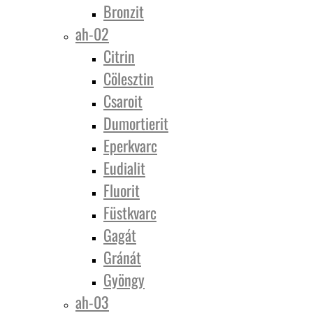
Bronzit
ah-02
Citrin
Cölesztin
Csaroit
Dumortierit
Eperkvarc
Eudialit
Fluorit
Füstkvarc
Gagát
Gránát
Gyöngy
ah-03