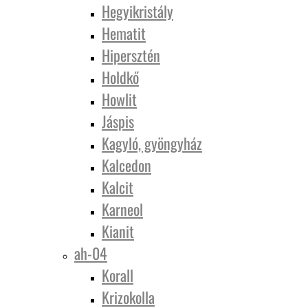
Hegyikristály
Hematit
Hipersztén
Holdkő
Howlit
Jáspis
Kagyló, gyöngyház
Kalcedon
Kalcit
Karneol
Kianit
ah-04
Korall
Krizokolla