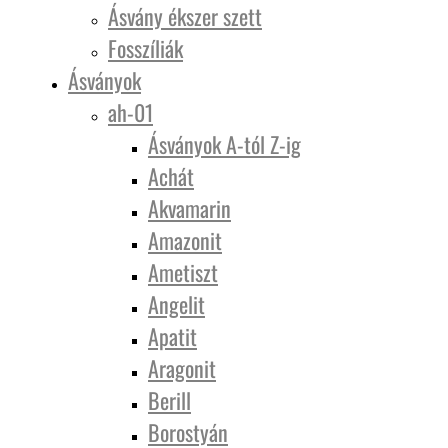
Ásvány ékszer szett
Fosszíliák
Ásványok
ah-01
Ásványok A-tól Z-ig
Achát
Akvamarin
Amazonit
Ametiszt
Angelit
Apatit
Aragonit
Berill
Borostyán