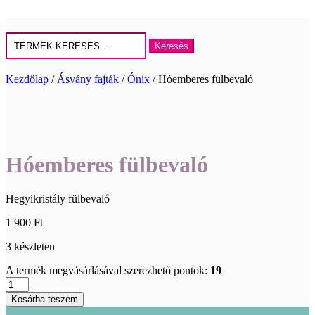
Keresés
erre:
Kezdőlap
/
Ásvány fajták
/
Ónix
/ Hóemberes fülbevaló
Hóemberes fülbevaló
Hegyikristály fülbevaló
1 900
Ft
3 készleten
A termék megvásárlásával szerezhető pontok:
19
Hóemberes
fülbevaló
Kosárba teszem
mennyiség