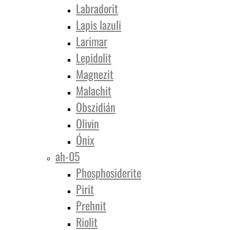
Labradorit
Lapis lazuli
Larimar
Lepidolit
Magnezit
Malachit
Obszidián
Olivin
Ónix
ah-05
Phosphosiderite
Pirit
Prehnit
Riolit