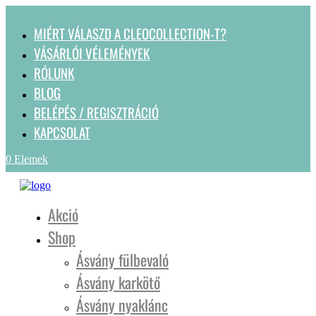
MIÉRT VÁLASZD A CLEOCOLLECTION-T?
VÁSÁRLÓI VÉLEMÉNYEK
RÓLUNK
BLOG
BELÉPÉS / REGISZTRÁCIÓ
KAPCSOLAT
0 Elemek
Akció
Shop
Ásvány fülbevaló
Ásvány karkötő
Ásvány nyaklánc