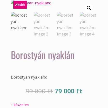
Akció!
Borostyán nyaklán
Borostyán nyaklánc
Original
Current
99 000
Ft
79 000
Ft
price
price
was:
is:
1 készleten