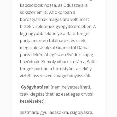
kapcsolódik hozzá, az Odüsszeia is
sokszor említi. Az ókorban a
borostyánnak magas ára volt, mert
hittek viseletének gyógyító erejében. A
legnagyobb lelőhelye a Balti-tenger
partja mentén találhatók, és ezek,
megszakításokkal Gdansktól Dánia
partvidékén át egészen Svédországig
húzódnak. Komoly viharok után a Balti-
tenger partján a borostyánt a sekély
vízből összeszedik vagy bányásszák.
Gyógyhatásai
(nem helyettesítheti,
csak kiegészítheti az esetleges orvosi
kezeléseket)
:
asztmára, gyulladásokra, csigolyákra,