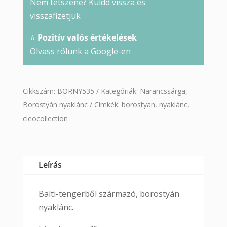
Nem tetszene? Küldd vissza és
visszafizetjük
⭐
Pozitív valós értékelések
Olvass rólunk a Google-en
Cikkszám:
BORNY535
Kategóriák:
Narancssárga
,
Borostyán nyaklánc
Címkék:
borostyan
,
nyaklánc
,
cleocollection
Leírás
Balti-tengerből származó, borostyán
nyaklánc.