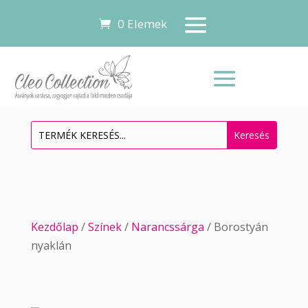
0 Elemek
Kezdőlap
/
Színek
/
Narancssárga
/ Borostyán
nyaklán