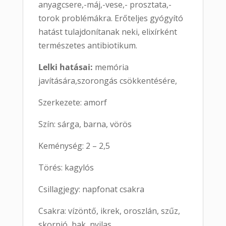
anyagcsere,-máj,-vese,- prosztata,-
torok problémákra. Erőteljes gyógyító
hatást tulajdonítanak neki, elixírként
természetes antibiotikum.
Lelki hatásai:
memória
javítására,szorongás csökkentésére,
Szerkezete: amorf
Szín: sárga, barna, vörös
Keménység: 2 – 2,5
Törés: kagylós
Csillagjegy: napfonat csakra
Csakra: vízöntő, ikrek, oroszlán, szűz,
skorpió, bak, nyilas