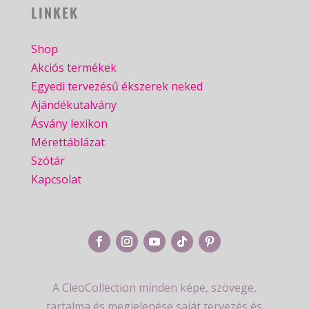
LINKEK
Shop
Akciós termékek
Egyedi tervezésű ékszerek neked
Ajándékutalvány
Ásvány lexikon
Mérettáblázat
Szótár
Kapcsolat
A CleoCollection minden képe, szövege,
tartalma és megjelenése saját tervezés és