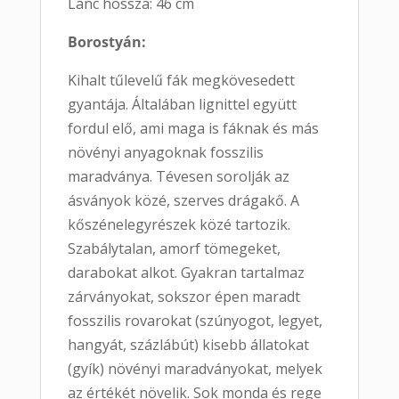
Lánc hossza: 46 cm
Borostyán:
Kihalt tűlevelű fák megkövesedett
gyantája. Általában lignittel együtt
fordul elő, ami maga is fáknak és más
növényi anyagoknak fosszilis
maradványa. Tévesen sorolják az
ásványok közé, szerves drágakő. A
kőszénelegyrészek közé tartozik.
Szabálytalan, amorf tömegeket,
darabokat alkot. Gyakran tartalmaz
zárványokat, sokszor épen maradt
fosszilis rovarokat (szúnyogot, legyet,
hangyát, százlábút) kisebb állatokat
(gyík) növényi maradványokat, melyek
az értékét növelik. Sok monda és rege