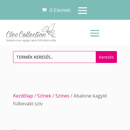
0 Elemek
Kezdőlap
/
Színek
/
Színes
/ Abalone kagyló
fülbevaló szív