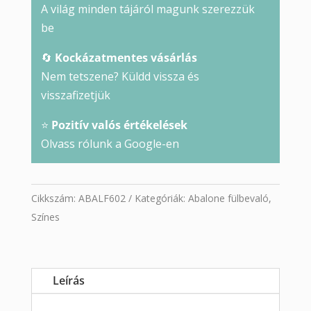
A világ minden tájáról magunk szerezzük
be
🔄
Kockázatmentes vásárlás
Nem tetszene? Küldd vissza és
visszafizetjük
⭐
Pozitív valós értékelések
Olvass rólunk a Google-en
Cikkszám:
ABALF602
Kategóriák:
Abalone fülbevaló
,
Színes
Leírás