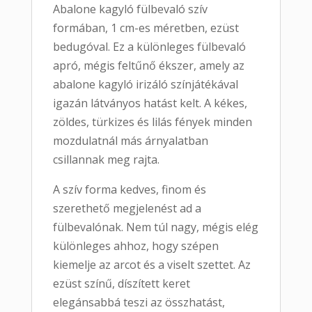
Abalone kagyló fülbevaló szív
formában, 1 cm-es méretben, ezüst
bedugóval. Ez a különleges fülbevaló
apró, mégis feltűnő ékszer, amely az
abalone kagyló irizáló színjátékával
igazán látványos hatást kelt. A kékes,
zöldes, türkizes és lilás fények minden
mozdulatnál más árnyalatban
csillannak meg rajta.
A szív forma kedves, finom és
szerethető megjelenést ad a
fülbevalónak. Nem túl nagy, mégis elég
különleges ahhoz, hogy szépen
kiemelje az arcot és a viselt szettet. Az
ezüst színű, díszített keret
elegánsabbá teszi az összhatást,