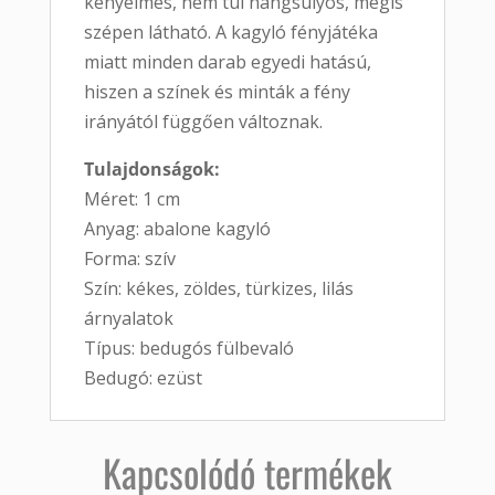
kényelmes, nem túl hangsúlyos, mégis
szépen látható. A kagyló fényjátéka
miatt minden darab egyedi hatású,
hiszen a színek és minták a fény
irányától függően változnak.
Tulajdonságok:
Méret: 1 cm
Anyag: abalone kagyló
Forma: szív
Szín: kékes, zöldes, türkizes, lilás
árnyalatok
Típus: bedugós fülbevaló
Bedugó: ezüst
Kapcsolódó termékek