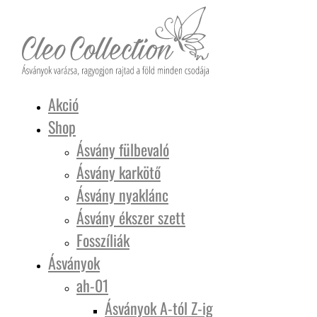
Akció
Shop
Ásvány fülbevaló
Ásvány karkötő
Ásvány nyaklánc
Ásvány ékszer szett
Fosszíliák
Ásványok
ah-01
Ásványok A-tól Z-ig