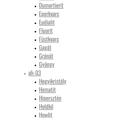
Dumortierit
Eperkvarc
Eudialit
Fluorit
Füstkvarc
Gagát
Gránát
Gyöngy
ah-03
Hegyikristály
Hematit
Hipersztén
Holdkő
Howlit