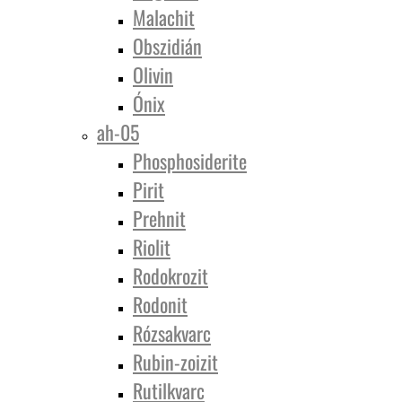
Malachit
Obszidián
Olivin
Ónix
ah-05
Phosphosiderite
Pirit
Prehnit
Riolit
Rodokrozit
Rodonit
Rózsakvarc
Rubin-zoizit
Rutilkvarc