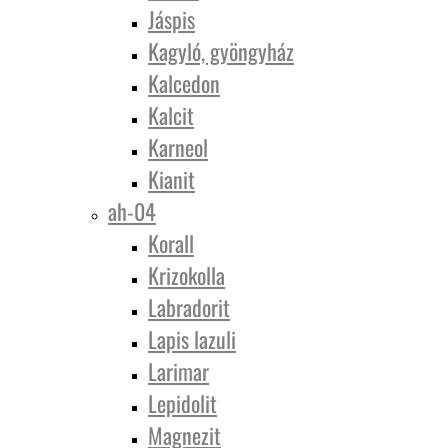
Jáspis
Kagyló, gyöngyház
Kalcedon
Kalcit
Karneol
Kianit
ah-04
Korall
Krizokolla
Labradorit
Lapis lazuli
Larimar
Lepidolit
Magnezit