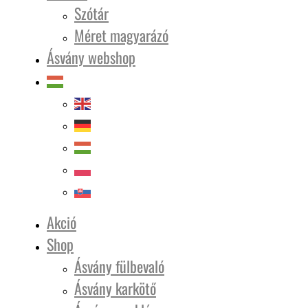
Szótár
Méret magyarázó
Ásvány webshop
Akció
Shop
Ásvány fülbevaló
Ásvány karkötő