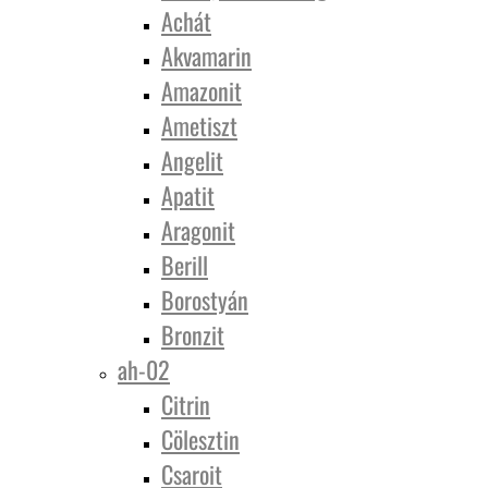
Achát
Akvamarin
Amazonit
Ametiszt
Angelit
Apatit
Aragonit
Berill
Borostyán
Bronzit
ah-02
Citrin
Cölesztin
Csaroit