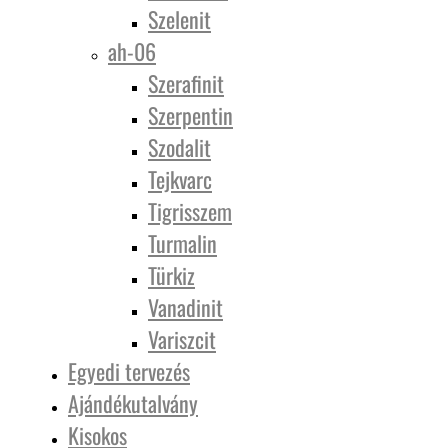
Szelenit
ah-06
Szerafinit
Szerpentin
Szodalit
Tejkvarc
Tigrisszem
Turmalin
Türkiz
Vanadinit
Variszcit
Egyedi tervezés
Ajándékutalvány
Kisokos